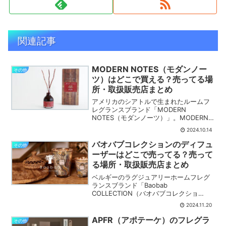
関連記事
MODERN NOTES（モダンノー
その他
ツ）はどこで買える？売ってる場
所・取扱販売店まとめ
アメリカのシアトルで生まれたルームフ
レグランスブランド「MODERN
NOTES（モダンノーツ）」。MODERN
NOTES（モダンノーツ）を売ってる場
2024.10.14
所・取扱販売店をまとめました。市販・
実店舗まずは、市販・実店舗でモダンノ
バオバブコレクションのディフュ
その他
ーツを売ってる場...
ーザーはどこで売ってる？売って
る場所・取扱販売店まとめ
ベルギーのラグジュアリーホームフレグ
ランスブランド「Baobab
COLLECTION（バオバブコレクショ
ン）」。バオバブコレクションのディフ
2024.11.20
ューザーを売ってる場所・取扱販売店を
まとめました。市販・実店舗まずは、市
APFR（アポテーケ）のフレグラ
その他
販・実店舗で売ってる場所を...