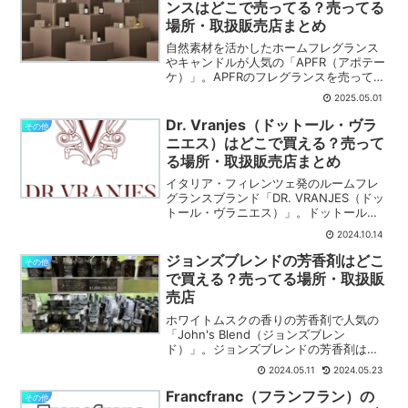
ンスはどこで売ってる？売ってる
場所・取扱販売店まとめ
自然素材を活かしたホームフレグランス
やキャンドルが人気の「APFR（アポテー
ケ）」。APFRのフレグランスを売ってる
場所・取扱販売店をまとめました。市
2025.05.01
販・実店舗まずは、市販・実店舗でAPFR
のフレグランスを売ってる場所を紹介し
Dr. Vranjes（ドットール・ヴラ
その他
ます。APFR...
ニエス）はどこで買える？売って
る場所・取扱販売店まとめ
イタリア・フィレンツェ発のルームフレ
グランスブランド「DR. VRANJES（ドッ
トール・ヴラニエス）」。ドットール・
ヴラニエスを売ってる場所・取扱販売店
2024.10.14
をまとめました。市販・実店舗まずは、
市販・実店舗でドットール・ヴラニエス
ジョンズブレンドの芳香剤はどこ
その他
を売ってる場所...
で買える？売ってる場所・取扱販
売店
ホワイトムスクの香りの芳香剤で人気の
「John's Blend（ジョンズブレン
ド）」。ジョンズブレンドの芳香剤はど
こで買えるのでしょうか？売ってる場
2024.05.11
2024.05.23
所・取扱販売店をまとめました。市販・
実店舗まずは、市販・実店舗で売ってる
Francfranc（フランフラン）の
その他
場所を紹介します。ド...