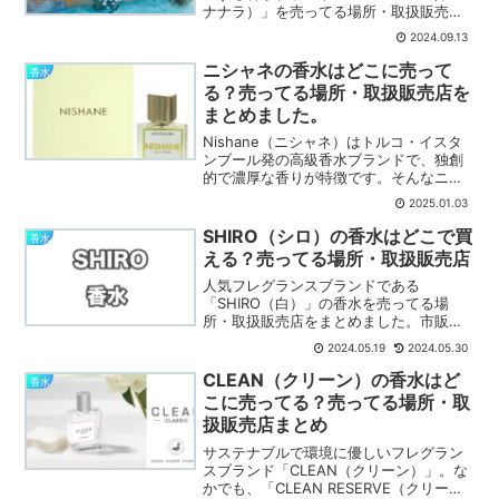
ナナラ）」を売ってる場所・取扱販売店
をまとめました。市販・実店舗まずは、
2024.09.13
市販・実店舗でプア ナナラを売ってる場
所を紹介します。ドンキホーテディスカ
ニシャネの香水はどこに売って
香水
ウントスト...
る？売ってる場所・取扱販売店を
まとめました。
Nishane（ニシャネ）はトルコ・イスタ
ンブール発の高級香水ブランドで、独創
的で濃厚な香りが特徴です。そんなニシ
ャネの香水を売ってる場所・取扱販売店
2025.01.03
をまとめました。市販・実店舗まずは、
市販・実店舗でニシャネの香水を売って
SHIRO（シロ）の香水はどこで買
香水
る場所を紹介します...
える？売ってる場所・取扱販売店
人気フレグランスブランドである
「SHIRO（白）」の香水を売ってる場
所・取扱販売店をまとめました。市販・
実店舗まずは、市販・実店舗でSHIROの
2024.05.19
2024.05.30
香水を売ってる場所を紹介します。
SHIRO店舗SHIROには全国各地に公式店
CLEAN（クリーン）の香水はど
香水
舗があり、実店舗で製...
こに売ってる？売ってる場所・取
扱販売店まとめ
サステナブルで環境に優しいフレグラン
スブランド「CLEAN（クリーン）」。な
かでも、「CLEAN RESERVE（クリーン