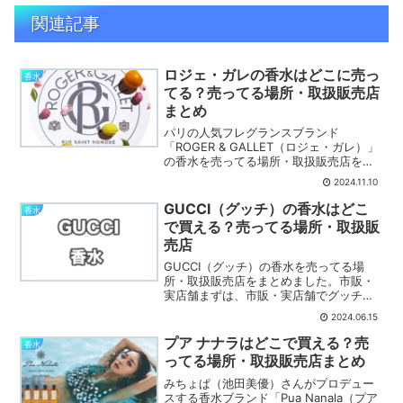
関連記事
ロジェ・ガレの香水はどこに売っ
香水
てる？売ってる場所・取扱販売店
まとめ
パリの人気フレグランスブランド
「ROGER & GALLET（ロジェ・ガレ）」
の香水を売ってる場所・取扱販売店をま
とめました。市販・実店舗まずは、市
2024.11.10
販・実店舗でロジェ・ガレの香水を売っ
てる場所を紹介します。フルーツギャザ
GUCCI（グッチ）の香水はどこ
香水
リングビューティーシ...
で買える？売ってる場所・取扱販
売店
GUCCI（グッチ）の香水を売ってる場
所・取扱販売店をまとめました。市販・
実店舗まずは、市販・実店舗でグッチの
香水を売ってる場所を紹介します。
2024.06.15
GUCCI店舗グッチは公式店舗があり、店
舗での購入が可能です。グッチの店舗は
プア ナナラはどこで買える？売
香水
路面店のほか、主にデパ...
ってる場所・取扱販売店まとめ
みちょぱ（池田美優）さんがプロデュー
スする香水ブランド「Pua Nanala（プア